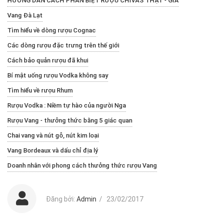
HƯỚNG DẪN CÁCH PHÂN BIỆT RƯỢU CHIVAS THẬT - GIẢ
Vang Đà Lạt
Tìm hiểu về dòng rượu Cognac
Các dòng rượu đặc trưng trên thế giới
Cách bảo quản rượu đã khui
Bí mật uống rượu Vodka không say
Tìm hiểu về rượu Rhum
Rượu Vodka : Niềm tự hào của người Nga
Rượu Vang - thưởng thức bằng 5 giác quan
Chai vang và nút gỗ, nút kim loại
Vang Bordeaux và dấu chỉ địa lý
Doanh nhân với phong cách thưởng thức rượu Vang
Đăng bởi:
Admin
/
23/02/2017