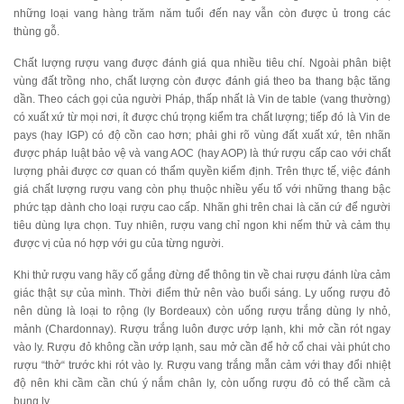
những loại vang hàng trăm năm tuổi đến nay vẫn còn được ủ trong các
thùng gỗ.
Chất lượng rượu vang được đánh giá qua nhiều tiêu chí. Ngoài phân biệt
vùng đất trồng nho, chất lượng còn được đánh giá theo ba thang bậc tăng
dần. Theo cách gọi của người Pháp, thấp nhất là Vin de table (vang thường)
có xuất xứ từ mọi nơi, ít được chú trọng kiểm tra chất lượng; tiếp đó là Vin de
pays (hay IGP) có độ cồn cao hơn; phải ghi rõ vùng đất xuất xứ, tên nhãn
được pháp luật bảo vệ và vang AOC (hay AOP) là thứ rượu cấp cao với chất
lượng phải được cơ quan có thẩm quyền kiểm định. Trên thực tế, việc đánh
giá chất lượng rượu vang còn phụ thuộc nhiều yếu tố với những thang bậc
phức tạp dành cho loại rượu cao cấp. Nhãn ghi trên chai là căn cứ để người
tiêu dùng lựa chọn. Tuy nhiên, rượu vang chỉ ngon khi nếm thử và cảm thụ
được vị của nó hợp với gu của từng người.
Khi thử rượu vang hãy cố gắng đừng để thông tin về chai rượu đánh lừa cảm
giác thật sự của mình. Thời điểm thử nên vào buổi sáng. Ly uống rượu đỏ
nên dùng là loại to rộng (ly Bordeaux) còn uống rượu trắng dùng ly nhỏ,
mảnh (Chardonnay). Rượu trắng luôn được ướp lạnh, khi mở cần rót ngay
vào ly. Rượu đỏ không cần ướp lạnh, sau mở cần để hở cổ chai vài phút cho
rượu “thở“ trước khi rót vào ly. Rượu vang trắng mẫn cảm với thay đổi nhiệt
độ nên khi cầm cần chú ý nắm chân ly, còn uống rượu đỏ có thể cầm cả
bụng ly.