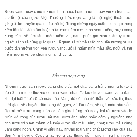
Rượu vang ngày càng trở nên thân thuộc trong những ngày vui và trong các
dịp lễ hội của người Việt. Thưởng thức rượu vang là một nghệ thuật được
gìn giữ, lưu truyền qua nhiều thế hệ. Trong những ngày xuân, sum họp trong
đêm tất niên đầm ấm hoặc bữa cơm năm mới thịnh soạn, uống rượu vang
đúng cách sẽ làm tăng thêm niềm vui, hạnh phúc gia đình. Cầm ly rượu,
người sành sẽ dùng giác quan để quan sát từ màu sắc cho đến hương vị. Ba
bước tận hưởng trọn vẹn rượu vang, đó là ngắm nhìn màu sắc, ngửi và thử
nếm hương vị, lựa chọn món ăn đi cùng.
Sắc màu rượu vang
Những người sành rượu vang cho biết: một chai vang trắng mới ra lò (từ 1
đến 3 năm tuổi) thường có màu vàng nhạt, để lâu chuyển sang vàng đậm;
khi đạt tuổi “lão” sẽ có màu nâu. Vang đỏ có màu đỏ thẫm với sắc tía, theo
thời gian sẽ chuyển dần sang đỏ gạch; để lâu năm, sẽ ngả màu nâu sẫm.
Người mê rượu vang luôn có cảm giác hứng thú ngay khi rót rượu vào ly.
Nhìn độ trong của rượu đổi màu dưới ánh sáng hoặc cầm ly nghiêng nhẹ
cho rượu tràn lên thành, dễ thấy được sắc màu đậm, nhạt; rượu màu càng
đậm càng ngon. Chính vì điều này, những loại vang chất lượng cao của Tây
Ban Nha thường được ủ lâu trong các thùng gỗ. Trong nhiều hầm rượu,