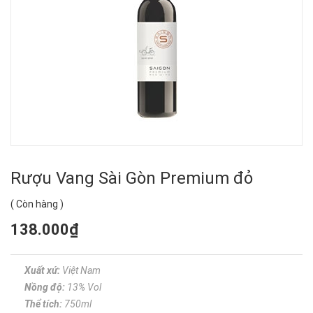
Rượu Vang Sài Gòn Premium đỏ
(
Còn hàng
)
138.000₫
Xuất xứ:
Việt Nam
Nồng độ:
13% Vol
Thể tích:
750ml