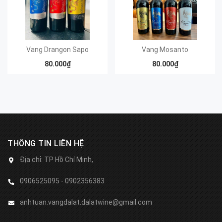
Vang Drangon Sapo
Vang Mosanto
80.000₫
80.000₫
THÔNG TIN LIÊN HỆ
Địa chỉ:
TP Hồ Chí Minh,
0906525095 - 0902356383
anhtuan.vangdalat.dalatwine@gmail.com