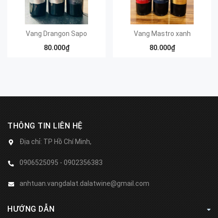
Vang Drangon Sapo
Vang Mastro xanh
80.000₫
80.000₫
THÔNG TIN LIÊN HỆ
Địa chỉ:
TP Hồ Chí Minh,
0906525095 - 0902356383
anhtuan.vangdalat.dalatwine@gmail.com
HƯỚNG DẪN