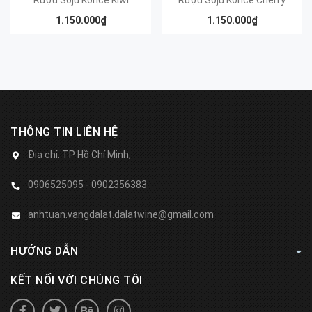
Rượu Soju Korice Kiwi
Rượu Soju Korice Cherry
1.150.000₫
1.150.000₫
THÔNG TIN LIÊN HỆ
Địa chỉ:
TP Hồ Chí Minh,
0906525095 - 0902356383
anhtuan.vangdalat.dalatwine@gmail.com
HƯỚNG DẪN
KẾT NỐI VỚI CHÚNG TÔI