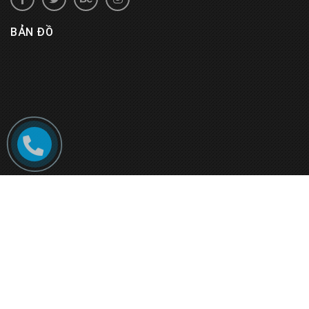
BẢN ĐỒ
© Bản quyền thuộc về
Rượu Vang Đà Lạt
.
Cung cấp bởi
Sapo