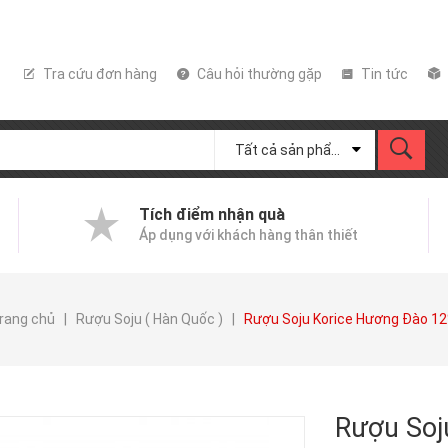
Tra cứu đơn hàng
Câu hỏi thường gặp
Tin tức
Tất cả sản phẩm
Tích điểm nhận quà
Áp dụng với khách hàng thân thiết
rang chủ
|
Rượu Soju ( Hàn Quốc )
|
Rượu Soju Korice Hương Đào 1
Rượu Soj