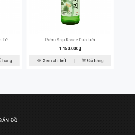
n Tử
Rượu Soju Korice Dưa lưới
1.150.000₫
ỏ hàng
Xem chi tiết
Giỏ hàng
BẢN ĐỒ