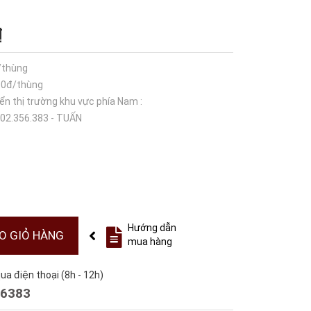
₫
/thùng
000đ/thùng
iển thị trường khu vực phía Nam :
902.356.383 - TUẤN
Hướng dẫn
O GIỎ HÀNG
mua hàng
a điện thoại (8h - 12h)
6383