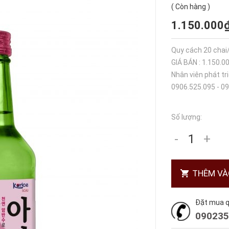
(
Còn hàng
)
1.150.000
Quy cách 20 chai
GIÁ BÁN : 1.150.
Nhân viên phát tr
0906.525.095 - 0
Số lượng:
-
+
THÊM VÀ
Đặt mua qu
090235