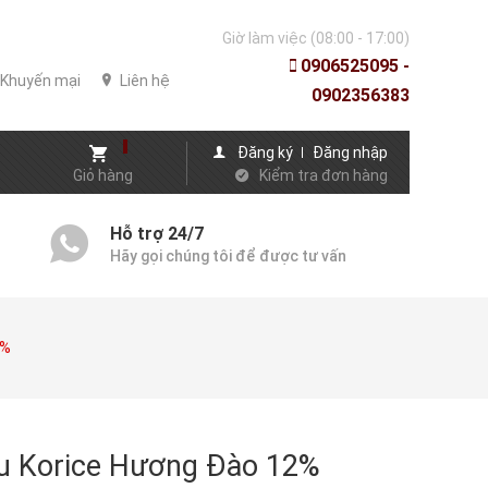
Giờ làm việc (08:00 - 17:00)
0906525095 -
Khuyến mại
Liên hệ
0902356383
Đăng ký
Đăng nhập
Giỏ hàng
Kiểm tra đơn hàng
Hỗ trợ 24/7
Hãy gọi chúng tôi để được tư vấn
2%
u Korice Hương Đào 12%