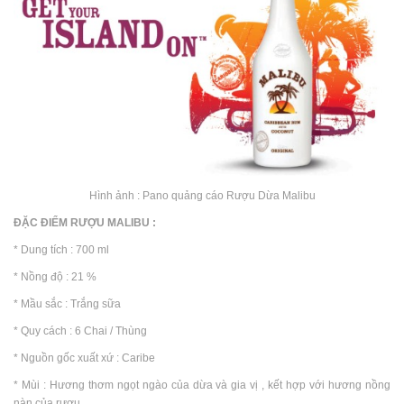
Hình ảnh : Pano quảng cáo Rượu Dừa Malibu
ĐẶC ĐIỂM RƯỢU MALIBU :
* Dung tích : 700 ml
* Nồng độ : 21 %
* Mầu sắc : Trắng sữa
* Quy cách : 6 Chai / Thùng
* Nguồn gốc xuất xứ : Caribe
* Mùi : Hương thơm ngọt ngào của dừa và gia vị , kết hợp với hương nồng
nàn của rượu