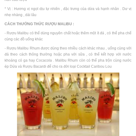
* Vị : Hương vị ngọt dịu tự nhiên , đặc trưng của dừa và hạnh nhân . Dư vị
nhẹ nhàng , dài lâu
CÁCH THƯỞNG THỨC RƯỢU MALIBU :
- Rượu Malibu có thể dùng nguyên chất hoặc thêm một ít đá , có thể pha chế
cùng các đồ uống khác
- Rượu Malibu Rhum được dùng theo nhiều cách khác nhau , uống cùng với
đá theo cách thông thường hoặc pha với sữa , có thể kết hợp với nước
khoáng có ga hay Cocacola . Malibu Rhum còn có thể pha trộn cùng nước
ép Dứa và Rượu Bacardi để cho ra đời loại Cocktail Caribou Lou