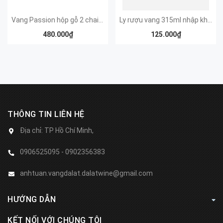
Vang Passion hộp gỗ 2 chai 750ml
Ly rượu vang 315ml nhập khẩu
480.000₫
125.000₫
THÔNG TIN LIÊN HỆ
Địa chỉ:
TP Hồ Chí Minh,
0906525095 - 0902356383
anhtuan.vangdalat.dalatwine@gmail.com
HƯỚNG DẪN
KẾT NỐI VỚI CHÚNG TÔI