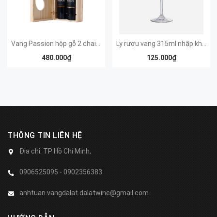
Vang Passion hộp gỗ 2 chai 750ml
Ly rượu vang 315ml nhập khẩu
480.000₫
125.000₫
THÔNG TIN LIÊN HỆ
Địa chỉ:
TP Hồ Chí Minh,
0906525095 - 0902356383
anhtuan.vangdalat.dalatwine@gmail.com