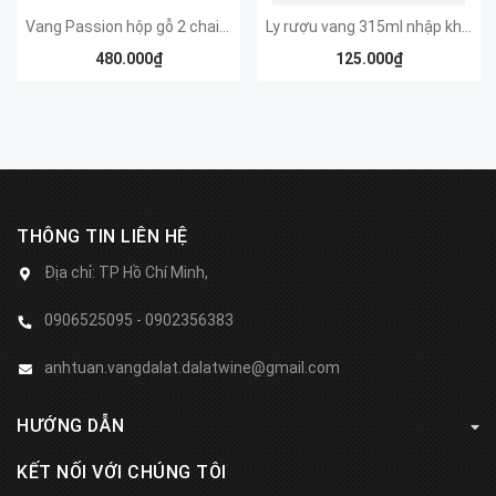
Vang Passion hộp gỗ 2 chai 750ml
Ly rượu vang 315ml nhập khẩu
480.000₫
125.000₫
THÔNG TIN LIÊN HỆ
Địa chỉ:
TP Hồ Chí Minh,
0906525095 - 0902356383
anhtuan.vangdalat.dalatwine@gmail.com
HƯỚNG DẪN
KẾT NỐI VỚI CHÚNG TÔI