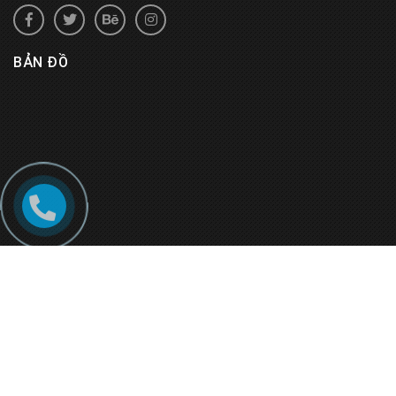
BẢN ĐỒ
© Bản quyền thuộc về
Rượu Vang Đà Lạt
.
Cung cấp bởi
Sapo