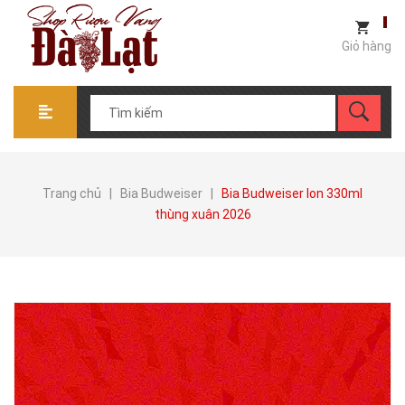
Giỏ hàng
Trang chủ
|
Bia Budweiser
|
Bia Budweiser lon 330ml
thùng xuân 2026