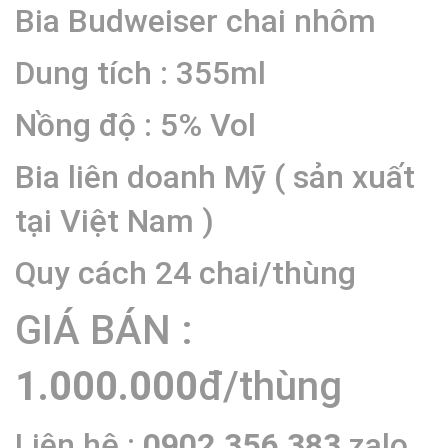
Bia Budweiser chai nhôm
Dung tích : 355ml
Nồng độ : 5% Vol
Bia liên doanh Mỹ ( sản xuất
tại Việt Nam )
Quy cách 24 chai/thùng
GIÁ BÁN :
1.000.000
đ/thùng
Liên hệ :
0902.356.383
zalo