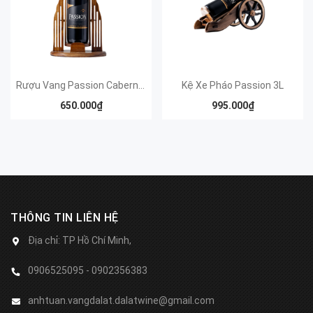
Rượu Vang Passion Cabernet Sauvignon Kệ chai cao 1,5L
Kệ Xe Pháo Passion 3L
650.000₫
995.000₫
THÔNG TIN LIÊN HỆ
Địa chỉ:
TP Hồ Chí Minh,
0906525095 - 0902356383
anhtuan.vangdalat.dalatwine@gmail.com