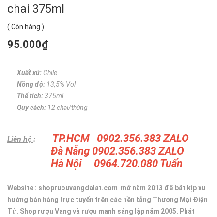
chai 375ml
(
Còn hàng
)
95.000₫
Xuất xứ:
Chile
Nồng độ:
13,5% Vol
Thể tích:
375ml
Quy cách:
12 chai/thùng
TP.HCM 0902.356.383 ZALO
Liên hệ
:
Đà Nẵng 0902.356.383 ZALO
Hà Nội 0964.720.080 Tuấn
Website : shopruouvangdalat.com mở năm 2013 để bắt kịp xu
hướng bán hàng trực tuyến trên các nền tảng Thương Mại Điện
Tử. Shop rượu Vang và rượu manh sáng lập năm 2005. Phát