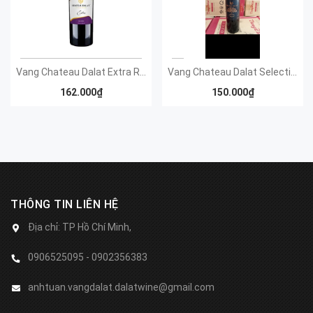
Vang Chateau Dalat Extra Red Wine
Vang Chateau Dalat Selection
162.000₫
150.000₫
THÔNG TIN LIÊN HỆ
Địa chỉ:
TP Hồ Chí Minh,
0906525095 - 0902356383
anhtuan.vangdalat.dalatwine@gmail.com