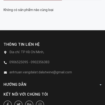
Không có sản phẩm nào cùng loại
THÔNG TIN LIÊN HỆ
Địa chỉ:
TP Hồ Chí Minh,
0906525095 - 0902356383
anhtuan.vangdalat.dalatwine@gmail.com
HƯỚNG DẪN
KẾT NỐI VỚI CHÚNG TÔI