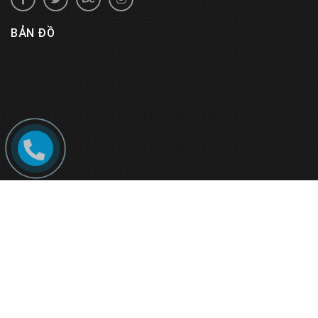
BẢN ĐỒ
© Bản quyền thuộc về
Rượu Vang Đà Lạt
.
Cung cấp bởi
Sapo