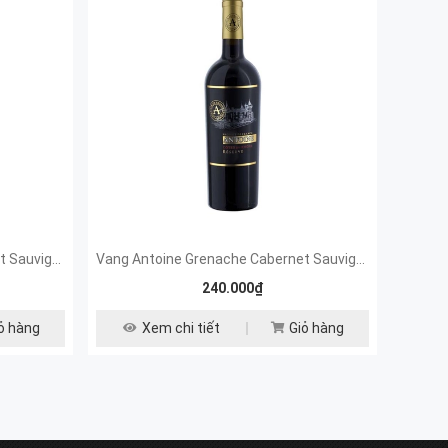
Vang Antoine Grenache Cabernet Sauvignon Premier Cru 14%
Vang Antoine Grenache Cabernet Sauvignon Réserve 14%
Vang
240.000₫
ỏ hàng
Xem chi tiết
Giỏ hàng