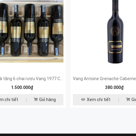
Hộp gỗ quà tặng 6 chai rượu Vang 1977 Chile
1.500.000₫
380.000₫
m chi tiết
Giỏ hàng
Xem chi tiết
Gi