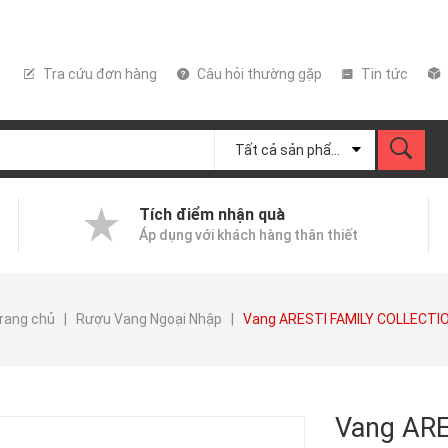
Tra cứu đơn hàng
Câu hỏi thường gặp
Tin tức
Tất cả sản phẩm
Tích điểm nhận quà
Áp dụng với khách hàng thân thiết
rang chủ
|
Rượu Vang Ngoại Nhập
|
Vang ARESTI FAMILY COLLECTI
Vang AR