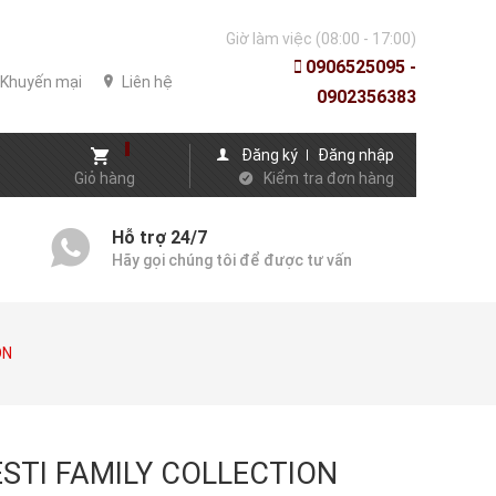
Giờ làm việc (08:00 - 17:00)
0906525095 -
Khuyến mại
Liên hệ
0902356383
Đăng ký
Đăng nhập
Giỏ hàng
Kiểm tra đơn hàng
Hỗ trợ 24/7
Hãy gọi chúng tôi để được tư vấn
ON
ESTI FAMILY COLLECTION