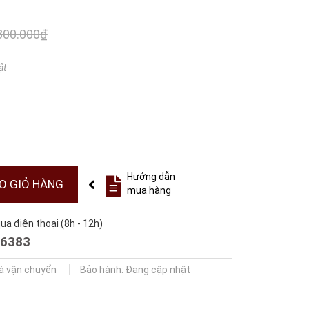
800.000₫
ật
Hướng dẫn
O GIỎ HÀNG
mua hàng
a điện thoại (8h - 12h)
6383
và vận chuyển
Bảo hành: Đang cập nhật