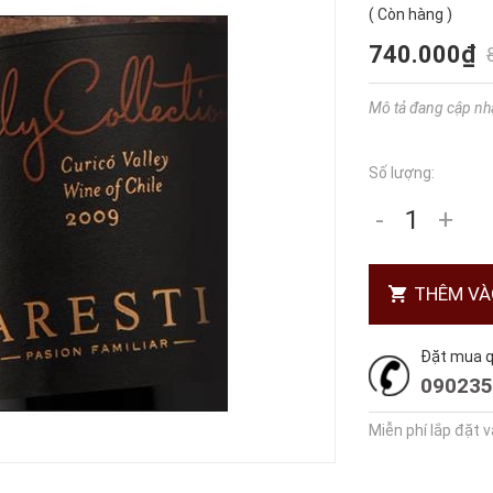
(
Còn hàng
)
740.000₫
Mô tả đang cập nh
Số lượng:
-
+
THÊM VÀ
Đặt mua qu
090235
Miễn phí lắp đặt 