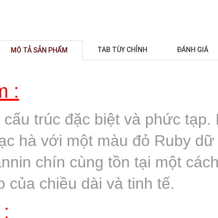
TAB TÙY CHỈNH
ĐÁNH GIÁ
MÔ TẢ SẢN PHẨM
 :
 cấu trúc đặc biệt và phức tạp.
c hà với một màu đỏ Ruby dữ d
annin chín cùng tồn tại một các
 của chiều dài và tinh tế.
 :