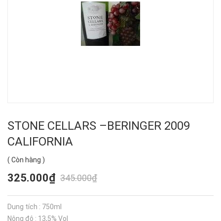
STONE CELLARS –BERINGER 2009
CALIFORNIA
(
Còn hàng
)
325.000₫
345.000₫
Dung tích : 750ml
Nông độ : 13,5% Vol