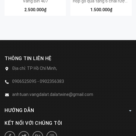
Vang Bin 407
Hộp gỗ quà tặng 6 chai rượu Vang 1977 Chile
2.500.000₫
1.500.000₫
THÔNG TIN LIÊN HỆ
Địa chỉ:
TP Hồ Chí Minh,
0906525095 - 0902356383
anhtuan.vangdalat.dalatwine@gmail.com
HƯỚNG DẪN
KẾT NỐI VỚI CHÚNG TÔI