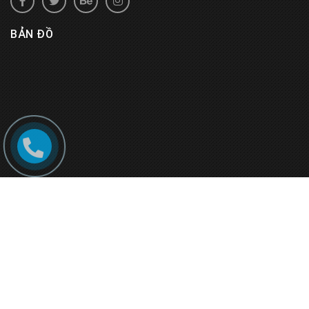
BẢN ĐỒ
© Bản quyền thuộc về
Rượu Vang Đà Lạt
.
Cung cấp bởi
Sapo