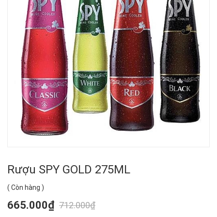
Rượu SPY GOLD 275ML
(
Còn hàng
)
665.000₫
712.000₫