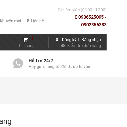
Giờ làm việc (08:00 - 17:00)
0906525095 -
Khuyến mại
Liên hệ
0902356383
Đăng ký
Đăng nhập
Giỏ hàng
Kiểm tra đơn hàng
Hỗ trợ 24/7
Hãy gọi chúng tôi để được tư vấn
vang