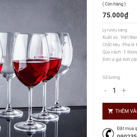
(
Còn hàng
)
75.000₫
Ly rượu vang
Xuất xứ : Việt N
Chất liệu : Pha lê
Quy cách : 1 thùng
Đơn vị giá tính cái
Số lượng:
-
+
THÊM VÀ
Đặt mua qu
090235