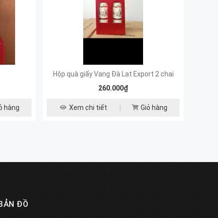
Hộp quà giấy Vang Đà Lạt Export 2 chai
Hộp qu
260.000₫
ỏ hàng
Xem chi tiết
Giỏ hàng
BẢN ĐỒ