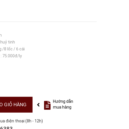
am
 thuỷ tinh
 /8 lốc / 6 cái
 : 75.000đ/ly
Hướng dẫn
O GIỎ HÀNG
mua hàng
a điện thoại (8h - 12h)
6383