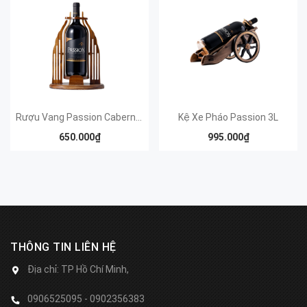
Rượu Vang Passion Cabernet Sauvignon Kệ chai cao 1,5L
Kệ Xe Pháo Passion 3L
650.000₫
995.000₫
THÔNG TIN LIÊN HỆ
Địa chỉ:
TP Hồ Chí Minh,
0906525095 - 0902356383