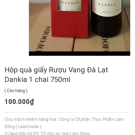
Hộp quà giấy Rượu Vang Đà Lạt
Dankia 1 chai 750ml
(
Còn hàng
)
100.000₫
Chịu trách nhiệm hàng hóa : Công ty Cổ phần Thực Phẩm Lâm
Đồng ( Ladofoods )
31 Ngô Văn Sở,P9, TP. Đà Lạt, tỉnh Lâm Đồng