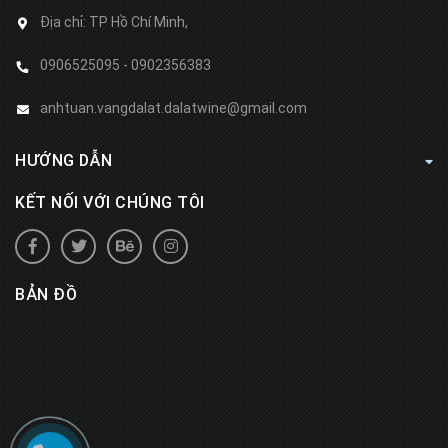
Địa chỉ:
TP Hồ Chí Minh,
0906525095 - 0902356383
anhtuan.vangdalat.dalatwine@gmail.com
HƯỚNG DẪN
KẾT NỐI VỚI CHÚNG TÔI
BẢN ĐỒ