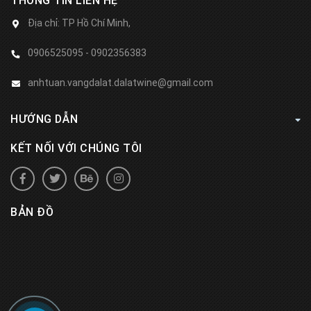
THÔNG TIN LIÊN HỆ
Địa chỉ:
TP Hồ Chí Minh,
0906525095 - 0902356383
anhtuan.vangdalat.dalatwine@gmail.com
HƯỚNG DẪN
KẾT NỐI VỚI CHÚNG TÔI
BẢN ĐỒ