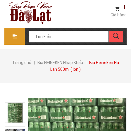
Giỏ hàng
Trang chủ
|
Bia HEINEKEN Nhập Khẩu
|
Bia Heineken Hà
Lan 500ml ( lon )