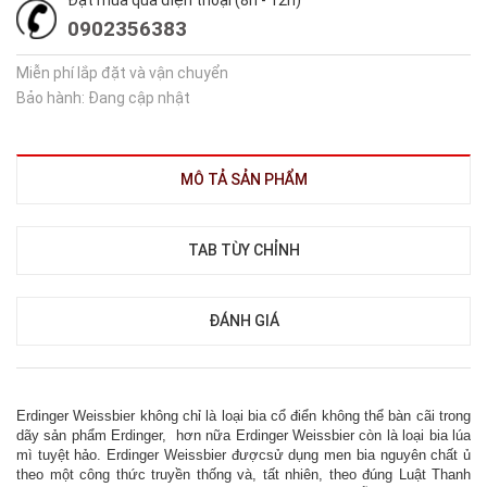
Đặt mua qua điện thoại (8h - 12h)
0902356383
Miễn phí lắp đặt và vận chuyển
Bảo hành: Đang cập nhật
MÔ TẢ SẢN PHẨM
TAB TÙY CHỈNH
ĐÁNH GIÁ
Erdinger Weissbier không chỉ là loại bia cổ điển không thể bàn cãi trong
dãy sản phẩm Erdinger, hơn nữa Erdinger Weissbier còn là loại bia lúa
mì tuyệt hảo. Erdinger Weissbier đượcsử dụng men bia nguyên chất ủ
theo một công thức truyền thống và, tất nhiên, theo đúng Luật Thanh