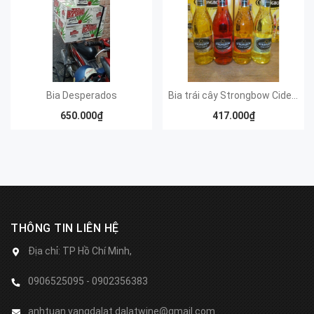
Bia Desperados
Bia trái cây Strongbow Cider Elderflowers
650.000₫
417.000₫
THÔNG TIN LIÊN HỆ
Địa chỉ:
TP Hồ Chí Minh,
0906525095 - 0902356383
anhtuan.vangdalat.dalatwine@gmail.com